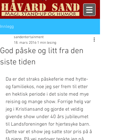
Innlegg
sandentertainment
18. mars 2016
1 min lesing
God påske og litt fra den
siste tiden
Da er det straks påskeferie med hytte- 
og familiekos, noe jeg ser frem til etter 
en hektisk periode i det siste med mye 
reising og mange show. Forrige helg var 
jeg i Kristiansand og gjorde et veldig 
givende show under 40 års jubileumet 
til Landsforeningen for hjertesyke barn. 
Dette var et show jeg satte stor pris på å 
få gjøre. På vei nedover tenkte jeg på 