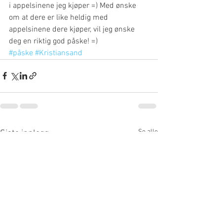
i appelsinene jeg kjøper =) Med ønske 
om at dere er like heldig med 
appelsinene dere kjøper, vil jeg ønske 
deg en riktig god påske! =)
#påske
#Kristiansand
Se alle
Siste innlegg