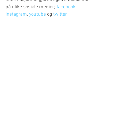
på ulike sosiale medier; 
facebook
, 
instagram
, 
youtube
 og 
twitter
. 
-----------------------------------------------
-----------------------------------------------
---------------
Stand-up artisten, tryllekunstneren og 
komikeren 
Håvard Sand
 leverer 
profesjonelle show i hele Norge. Det 
være seg Oslo, Stavanger, Kristiansand, 
Bergen, Trondheim eller Tromsø. Ta 
kontakt for å høre om mulighetene til 
både og få trimmet lattermusklene og bli 
underholdt med spektakulære øyeblikk.
#bryllup
#toastmaster