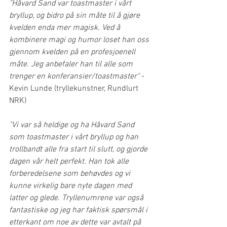
"Håvard Sand var toastmaster i vårt 
bryllup, og bidro på sin måte til å gjøre 
kvelden enda mer magisk. Ved å 
kombinere magi og humor loset han oss 
gjennom kvelden på en profesjoenell 
måte. Jeg anbefaler han til alle som 
trenger en konferansier/toastmaster"
 -
Kevin Lunde (tryllekunstner, Rundlurt 
NRK) 
"Vi var så heldige og ha Håvard Sand 
som toastmaster i vårt bryllup og han 
trollbandt alle fra start til slutt, og gjorde 
dagen vår helt perfekt. Han tok alle 
forberedelsene som behøvdes og vi 
kunne virkelig bare nyte dagen med 
latter og glede. Tryllenumrene var også 
fantastiske og jeg har faktisk spørsmål i 
etterkant om noe av dette var avtalt på 