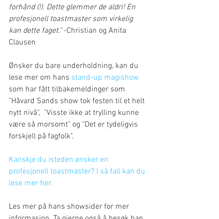
forhånd (!). Dette glemmer de aldri! En 
profesjonell toastmaster som virkelig 
kan dette faget."
 -Christian og Anita 
Clausen 
Ønsker du bare underholdning, kan du 
lese mer om hans 
stand-up magishow
som har fått tilbakemeldinger som 
"Håvard Sands show tok festen til et helt 
nytt nivå",  "Visste ikke at trylling kunne 
være så morsomt" og "Det er tydeligvis 
forskjell på fagfolk". 
Kanskje du isteden ønsker en 
profesjonell toastmaster? I så fall kan du 
lese mer her.
Les mer på hans showsider for mer 
informasjon. Ta gjerne også å besøk han 