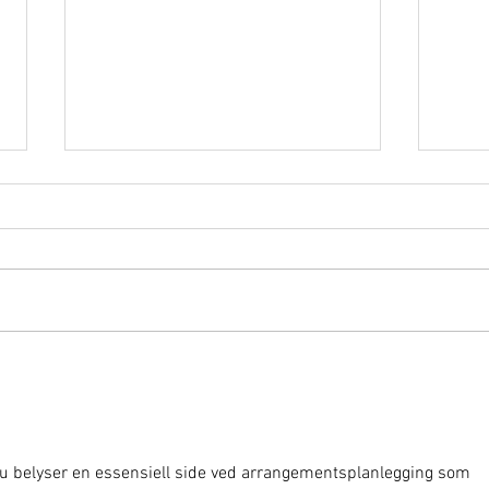
Somme
Høsten er i gang og straks tid
for julebordsesong =)
 Du belyser en essensiell side ved arrangementsplanlegging som 