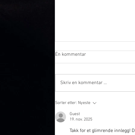
Én kommentar
Skriv en kommentar …
Underholdning til firmafest –
Sorter etter:
Nyeste
slik velger du riktig
Guest
19. nov. 2025
Takk for et glimrende innlegg!