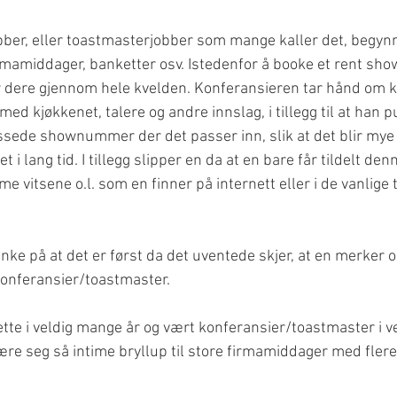
bber, eller toastmasterjobber som mange kaller det, begynn
rmamiddager, banketter osv. Istedenfor å booke et rent show
 dere gjennom hele kvelden. Konferansieren tar hånd om kj
ed kjøkkenet, talere og andre innslag, i tillegg til at han pu
ssede shownummer der det passer inn, slik at det blir mye l
i lang tid. I tillegg slipper en da at en bare får tildelt den
e vitsene o.l. som en finner på internett eller i de vanlige
nke på at det er først da det uventede skjer, at en merker o
onferansier/toastmaster. 
tte i veldig mange år og vært konferansier/toastmaster i ve
re seg så intime bryllup til store firmamiddager med fler