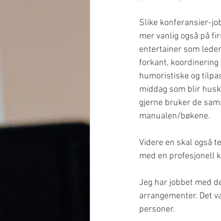
Slike konferansier-jo
mer vanlig også på fi
entertainer som leder
forkant, koordinering m
humoristiske og tilpa
middag som blir husket 
gjerne bruker de samm
manualen/bøkene. 
Videre en skal også te
med en profesjonell k
Jeg har jobbet med de
arrangementer. Det væ
personer. 