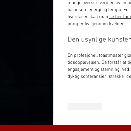
mange overser: verdien av en pr
balansere energi og tempo. For 
hverdagen, kan man 
se her for 
pumper liv gjennom kvelden.
Den usynlige kunsten
En profesjonell toastmaster gjør
tidsopplevelsen. De forstår at t
engasjement og stemning. Ved å 
dyktig konferansier "strekke" d
Lik
Svar