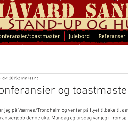
onferansier/toastmaster
Julebord
Referanser
4. okt. 2015
2 min lesing
onferansier og toastmaste
er jeg på Værnes/Trondheim og venter på flyet tilbake til øs
ransierjobb denne uka. Mandag og tirsdag var jeg i Tromsø 