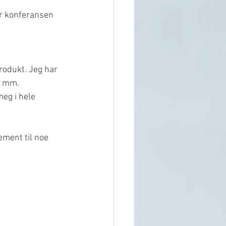
er konferansen 
rodukt. Jeg har 
p mm. 
eg i hele 
ement til noe 