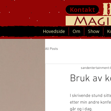
Kontakt
Hovedside
Om
Show
K
All Posts
sandentertainment
Bruk av k
I skrivende stund sitt
etter min andre konfe
går og i dag. 