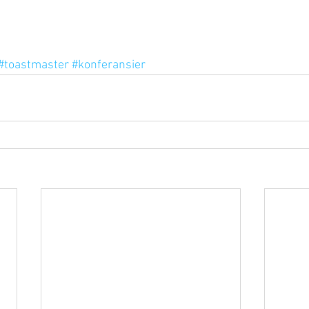
#toastmaster
#konferansier