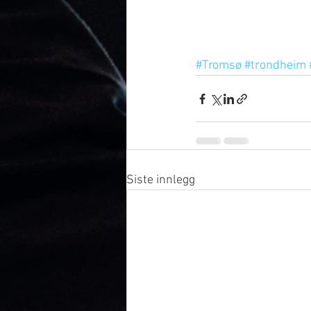
#Tromsø
#trondheim
Siste innlegg