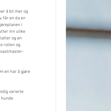
er å bli mer og 
, får en da en 
øreplanen i 
tter inn ulike 
atter og en 
ne rollen og 
 toastmaster-
m en har å gjøre 
ldig varierte 
e hunde 