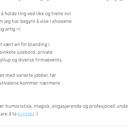
 å holde ting ved like og trene inn 
jeg har begynt å vise i showene 
g artig =) 
t vært en fin blanding i 
inkete julebord, private 
ryllup og diverse firmaevents. 
t med varierte jobber, før 
stivalene kommer nærmere 
 humoristisk, magisk, engasjerende og profesjonell underh
are å ta 
kontakt
 :)