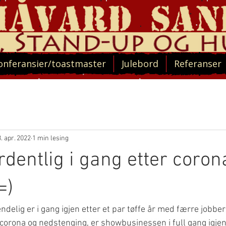
onferansier/toastmaster
Julebord
Referanser
3. apr. 2022
1 min lesing
rdentlig i gang etter coron
=)
endelig er i gang igjen etter et par tøffe år med færre jobber
 corona og nedstenging, er showbusinessen i full gang igjen