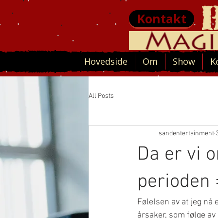
Kontakt
Hovedside
Om
Show
K
All Posts
sandentertainment
Da er vi o
perioden 
Følelsen av at jeg nå 
årsaker, som følge av