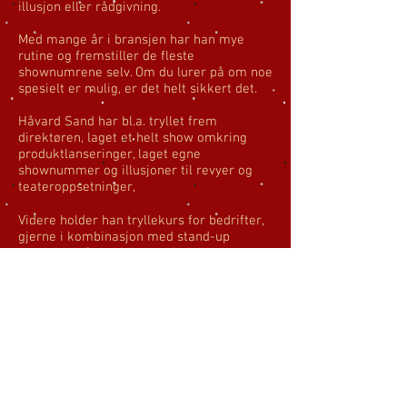
illusjon eller rådgivning.
Med mange år i bransjen har han mye
rutine og fremstiller de fleste
shownumrene selv. Om du lurer på om noe
spesielt er mulig, er det helt sikkert det.
Håvard Sand har bl.a. tryllet frem
direktøren, laget et helt show omkring
produktlanseringer, laget egne
shownummer og illusjoner til revyer og
teateroppsetninger,
Videre holder han tryllekurs for bedrifter,
gjerne i kombinasjon med stand-up
magishow. Dette blir mye brukt som
teambuilding-aktivitet med gode
tilbakemeldinge.
""Kurset falt i smak og våre deltagere var
strålende fornøyd" - Tekna
Ta kontakt for booking, prisforespørsel
eller få mer informasjon om hvordan
Håvard Sand kan gjøre ditt arrangement