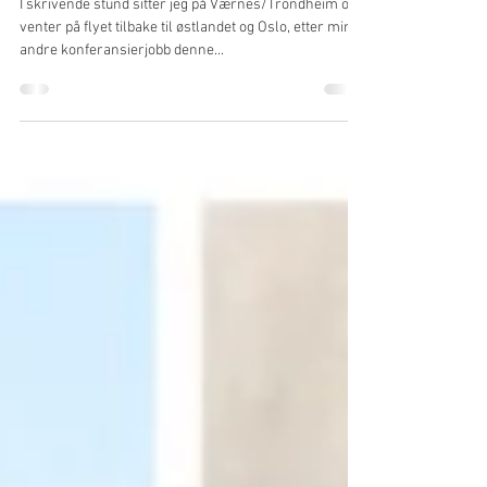
toastmaster
I skrivende stund sitter jeg på Værnes/Trondheim og
venter på flyet tilbake til østlandet og Oslo, etter min
andre konferansierjobb denne...